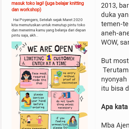
masuk toko lagi! (juga belajar knitting
2013, ba
dan workshop)
duka yan
Hai Poyengers, Setelah sejak Maret 2020
temen-te
kita memutuskan untuk menutup pintu toko
dan menerima kamu yang belanja dari depan
aneh-aneh
pintu saja, akh...
WOW, sam
But most 
Terutama
nyonyah 
itu bisa
Apa kata
Mba Ajen