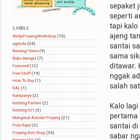
sepaket 
seperti 
tapi kal
LABELS
ajeng ta
#intipPoyengWorkshop
(70)
agenda
(34)
santai sa
Benang/Yarns
(9)
sama sik
Buku Merajut
(7)
ditawar. 
Featured
(12)
Free Stuff
(19)
nggak ad
How To Buy
(1)
salah sat
KAL
(1)
Kampanye
(2)
Knitting Pattern
(2)
Kalo lag
Knitting101
(3)
pertama 
Mengenal Asisten Poyeng
(21)
santai di
Pola Rajut
(3)
Poyeng Knit Shop
(34)
sabar ng
Poyeng101
(4)