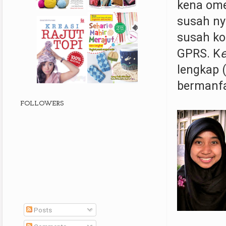
kena ome
susah ny
susah ko
GPRS. K
lengkap (
bermanfa
FOLLOWERS
Posts