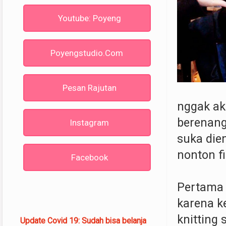
Youtube: Poyeng
Poyengstudio.com
Pesan Rajutan
nggak aka
berenang.
Instagram
suka diem
nonton fi
Facebook
Pertama 
karena k
knitting 
Update Covid 19: Sudah bisa belanja