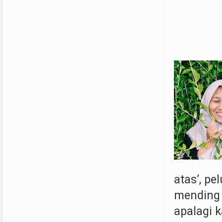
atas’, p
mending 
apalagi k