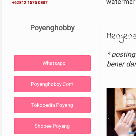
watermark
+62812 1575 0837
Poyenghobby
Mengena
* posting
bener dar
Whatsapp
Poyenghobby.com
Tokopedia Poyeng
Shopee Poyeng