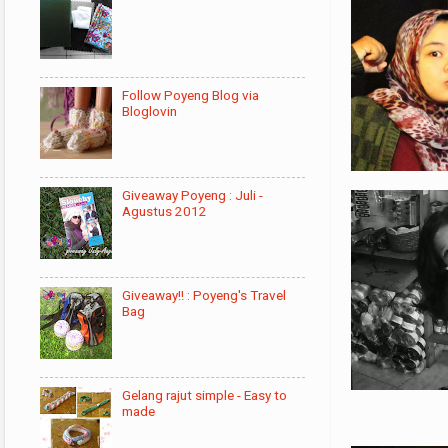
Follow Poyeng Blog via
Bloglovin
Giveaway Poyeng : Juli -
Agustus 2012
Giveaway!! : Poyeng's Travel
Bag
Gelang rajut simple - Easy to
made