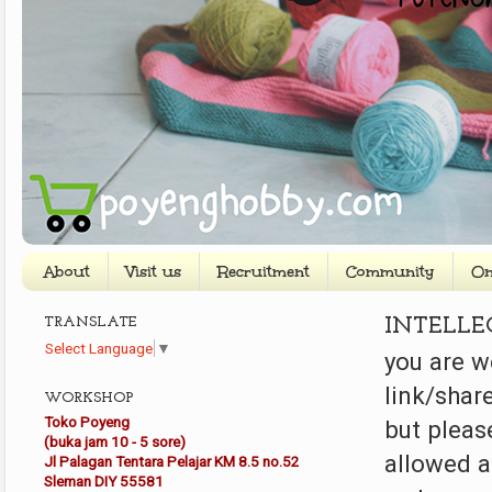
About
Visit us
Recruitment
Community
On
TRANSLATE
INTELLE
Select Language
▼
you are w
link/shar
WORKSHOP
Toko Poyeng
but pleas
(buka jam 10 - 5 sore)
allowed a
Jl Palagan Tentara Pelajar KM 8.5 no.52
Sleman DIY 55581