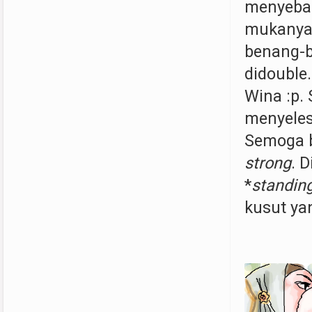
menyebab
mukanya 
benang-b
didouble
Wina :p.
menyeles
Semoga bi
strong
. 
*
standin
kusut ya